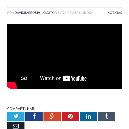
POR
DAVIDBARROS19_LOCUTOR
EM
20 DE ABRIL DE 2021
NOTÍCIAS
COMPARTILHAR:
Twitter
Facebook
Google+
Pinterest
LinkedIn
Tumblr
Email