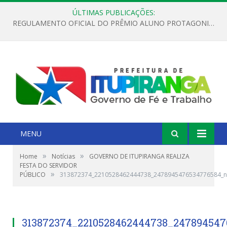
ÚLTIMAS PUBLICAÇÕES:
REGULAMENTO OFICIAL DO PRÊMIO ALUNO PROTAGONISTA – EDIÇÃO 2026
MENU
»
»
Home
Notícias
GOVERNO DE ITUPIRANGA REALIZA
FESTA DO SERVIDOR
»
PÚBLICO
313872374_2210528462444738_2478945476534776584_n
313872374_2210528462444738_24789454