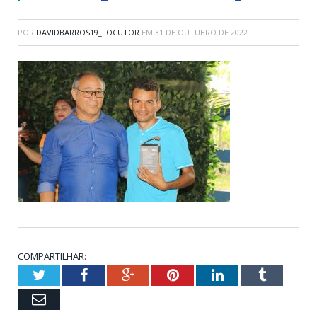
POR
DAVIDBARROS19_LOCUTOR
EM
31 DE OUTUBRO DE 2022
COMPARTILHAR:
Twitter
Facebook
Google+
Pinterest
LinkedIn
Tumblr
Email