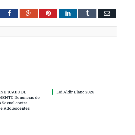
tter
Facebook
Google+
Pinterest
LinkedIn
Tumblr
Email
NIFICADO DE
Lei Aldir Blanc 2026
ENTO Denúncias de
a Sexual contra
 e Adolescentes