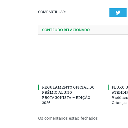
COMPARTILHAR:
Twi
CONTEÚDO RELACIONADO
REGULAMENTO OFICIAL DO
FLUXO U
PRÊMIO ALUNO
ATENDIM
PROTAGONISTA – EDIÇÃO
Violênci
2026
Crianças
Os comentários estão fechados.