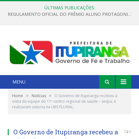
ÚLTIMAS PUBLICAÇÕES:
REGULAMENTO OFICIAL DO PRÊMIO ALUNO PROTAGONISTA – EDIÇÃO 2026
MENU
»
»
Home
Notícias
O Governo de Itupiranga recebeu a
visita da equipe do 11º centro regional de saúde – sespa, e
realizaram vistoria na UBS FLUVIAL.
O Governo de Itupiranga recebeu a
0