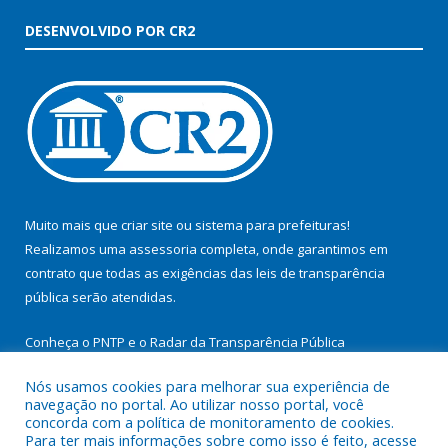
DESENVOLVIDO POR CR2
Muito mais que
criar site
ou
sistema para prefeituras
!
Realizamos uma
assessoria
completa, onde garantimos em
contrato que todas as exigências das
leis de transparência
pública
serão atendidas.
Conheça o
PNTP
e o
Radar da Transparência Pública
Nós usamos cookies para melhorar sua experiência de
navegação no portal. Ao utilizar nosso portal, você
concorda com a política de monitoramento de cookies.
Para ter mais informações sobre como isso é feito, acesse
Todos os direitos reservados a Prefeitura Municipal de