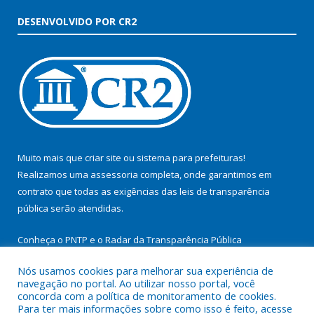
DESENVOLVIDO POR CR2
Muito mais que
criar site
ou
sistema para prefeituras
!
Realizamos uma
assessoria
completa, onde garantimos em
contrato que todas as exigências das
leis de transparência
pública
serão atendidas.
Conheça o
PNTP
e o
Radar da Transparência Pública
Nós usamos cookies para melhorar sua experiência de
navegação no portal. Ao utilizar nosso portal, você
concorda com a política de monitoramento de cookies.
Para ter mais informações sobre como isso é feito, acesse
Todos os direitos reservados a Prefeitura Municipal de