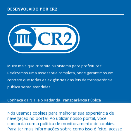
DESENVOLVIDO POR CR2
Muito mais que
criar site
ou
sistema para prefeituras
!
Realizamos uma
assessoria
completa, onde garantimos em
contrato que todas as exigências das
leis de transparência
pública
serão atendidas.
Conheça o
PNTP
e o
Radar da Transparência Pública
Nós usamos cookies para melhorar sua experiência de
navegação no portal. Ao utilizar nosso portal, você
concorda com a política de monitoramento de cookies.
Para ter mais informações sobre como isso é feito, acesse
Todos os direitos reservados a Prefeitura Municipal de