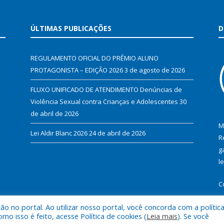
ÚLTIMAS PUBLICAÇÕES
D
REGULAMENTO OFICIAL DO PRÊMIO ALUNO
PROTAGONISTA – EDIÇÃO 2026
3 de agosto de 2026
FLUXO UNIFICADO DE ATENDIMENTO Denúncias de
Violência Sexual contra Crianças e Adolescentes
30
de abril de 2026
M
Lei Aldir Blanc 2026
24 de abril de 2026
R
g
l
C
 no portal. Ao utilizar nosso portal, você concorda com a polític
 isso é feito, acesse Política de cookies (
Leia mais
). Se você