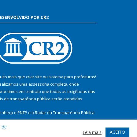
ESENVOLVIDO POR CR2
uito mais que
criar site
ou
sistema para prefeituras
!
ealizamos uma
assessoria
completa, onde
arantimos em contrato que todas as exigências das
eis de transparência pública
serão atendidas.
onheça o
PNTP
e o
Radar da Transparência Pública
a de
ACEITO
Leia mais