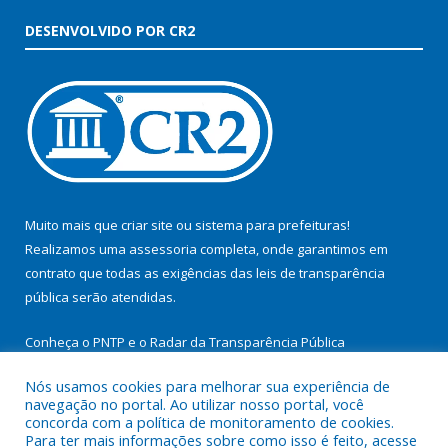
DESENVOLVIDO POR CR2
Muito mais que
criar site
ou
sistema para prefeituras
!
Realizamos uma
assessoria
completa, onde garantimos em
contrato que todas as exigências das
leis de transparência
pública
serão atendidas.
Conheça o
PNTP
e o
Radar da Transparência Pública
Nós usamos cookies para melhorar sua experiência de
navegação no portal. Ao utilizar nosso portal, você
concorda com a política de monitoramento de cookies.
Para ter mais informações sobre como isso é feito, acesse
Todos os direitos reservados a Prefeitura Municipal de