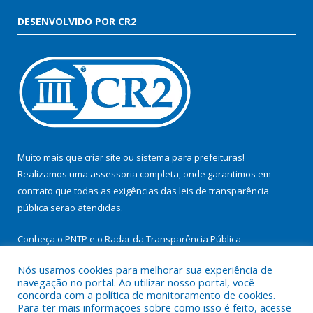
DESENVOLVIDO POR CR2
Muito mais que
criar site
ou
sistema para prefeituras
!
Realizamos uma
assessoria
completa, onde garantimos em
contrato que todas as exigências das
leis de transparência
pública
serão atendidas.
Conheça o
PNTP
e o
Radar da Transparência Pública
Nós usamos cookies para melhorar sua experiência de
navegação no portal. Ao utilizar nosso portal, você
concorda com a política de monitoramento de cookies.
Para ter mais informações sobre como isso é feito, acesse
Todos os direitos reservados a Prefeitura Municipal de