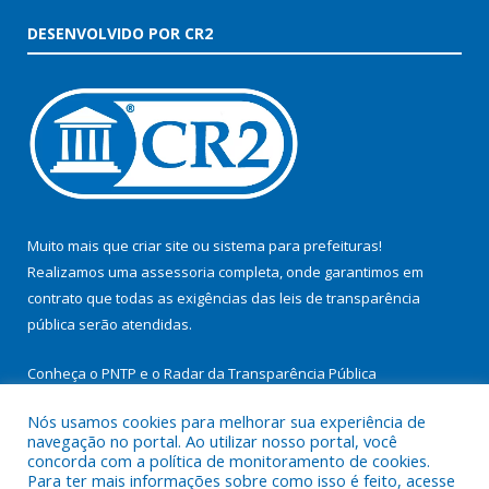
DESENVOLVIDO POR CR2
Muito mais que
criar site
ou
sistema para prefeituras
!
Realizamos uma
assessoria
completa, onde garantimos em
contrato que todas as exigências das
leis de transparência
pública
serão atendidas.
Conheça o
PNTP
e o
Radar da Transparência Pública
Nós usamos cookies para melhorar sua experiência de
navegação no portal. Ao utilizar nosso portal, você
concorda com a política de monitoramento de cookies.
Para ter mais informações sobre como isso é feito, acesse
Todos os direitos reservados a Prefeitura Municipal de