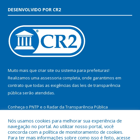
DESENVOLVIDO POR CR2
Muito mais que
criar site
ou
sistema para prefeituras
!
Realizamos uma
assessoria
completa, onde garantimos em
contrato que todas as exigências das
leis de transparência
pública
serão atendidas.
Conheça o
PNTP
e o
Radar da Transparência Pública
Nós usamos cookies para melhorar sua experiência de
navegação no portal. Ao utilizar nosso portal, você
concorda com a política de monitoramento de cookies.
Para ter mais informações sobre como isso é feito, acesse
Todos os direitos reservados a Prefeitura Municipal de