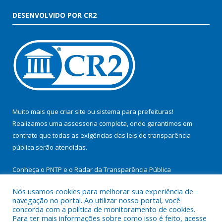
DESENVOLVIDO POR CR2
Muito mais que
criar site
ou
sistema para prefeituras
!
Realizamos uma
assessoria
completa, onde garantimos em
contrato que todas as exigências das
leis de transparência
pública
serão atendidas.
Conheça o
PNTP
e o
Radar da Transparência Pública
Nós usamos cookies para melhorar sua experiência de
navegação no portal. Ao utilizar nosso portal, você
concorda com a política de monitoramento de cookies.
Para ter mais informações sobre como isso é feito, acesse
Todos os direitos reservados a Prefeitura Municipal de