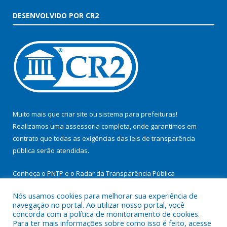
DESENVOLVIDO POR CR2
Muito mais que
criar site
ou
sistema para prefeituras
!
Realizamos uma
assessoria
completa, onde garantimos em
contrato que todas as exigências das
leis de transparência
pública
serão atendidas.
Conheça o
PNTP
e o
Radar da Transparência Pública
Nós usamos cookies para melhorar sua experiência de
navegação no portal. Ao utilizar nosso portal, você
concorda com a política de monitoramento de cookies.
Para ter mais informações sobre como isso é feito, acesse
Todos os direitos reservados a Prefeitura Municipal de