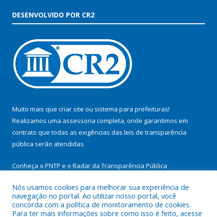
DESENVOLVIDO POR CR2
Muito mais que
criar site
ou
sistema para prefeituras
!
Realizamos uma
assessoria
completa, onde garantimos em
contrato que todas as exigências das
leis de transparência
pública
serão atendidas.
Conheça o
PNTP
e o
Radar da Transparência Pública
Nós usamos cookies para melhorar sua experiência de
navegação no portal. Ao utilizar nosso portal, você
concorda com a política de monitoramento de cookies.
Para ter mais informações sobre como isso é feito, acesse
Todos os direitos reservados a Prefeitura Municipal de