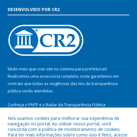
DESENVOLVIDO POR CR2
Muito mais que
criar site
ou
sistema para prefeituras
!
Realizamos uma
assessoria
completa, onde garantimos em
contrato que todas as exigências das
leis de transparência
pública
serão atendidas.
Conheça o
PNTP
e o
Radar da Transparência Pública
Nós usamos cookies para melhorar sua experiência de
navegação no portal. Ao utilizar nosso portal, você
concorda com a política de monitoramento de cookies.
Para ter mais informações sobre como isso é feito, acesse
Todos os direitos reservados a Prefeitura Municipal de