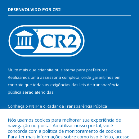
DESENVOLVIDO POR CR2
Muito mais que
criar site
ou
sistema para prefeituras
!
Realizamos uma
assessoria
completa, onde garantimos em
contrato que todas as exigências das
leis de transparência
pública
serão atendidas.
Conheça o
PNTP
e o
Radar da Transparência Pública
Nós usamos cookies para melhorar sua experiência de
navegação no portal. Ao utilizar nosso portal, você
concorda com a política de monitoramento de cookies.
Para ter mais informações sobre como isso é feito, acesse
Todos os direitos reservados a Prefeitura Municipal de