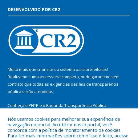
DESENVOLVIDO POR CR2
Muito mais que
criar site
ou
sistema para prefeituras
!
Realizamos uma
assessoria
completa, onde garantimos em
contrato que todas as exigências das
leis de transparência
pública
serão atendidas.
Conheça o
PNTP
e o
Radar da Transparência Pública
Nós usamos cookies para melhorar sua experiência de
navegação no portal. Ao utilizar nosso portal, você
concorda com a política de monitoramento de cookies.
Para ter mais informações sobre como isso é feito, acesse
Todos os direitos reservados a Prefeitura Municipal de