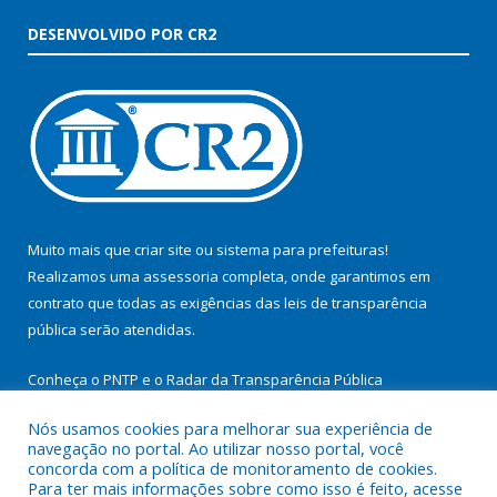
DESENVOLVIDO POR CR2
Muito mais que
criar site
ou
sistema para prefeituras
!
Realizamos uma
assessoria
completa, onde garantimos em
contrato que todas as exigências das
leis de transparência
pública
serão atendidas.
Conheça o
PNTP
e o
Radar da Transparência Pública
Nós usamos cookies para melhorar sua experiência de
navegação no portal. Ao utilizar nosso portal, você
concorda com a política de monitoramento de cookies.
Para ter mais informações sobre como isso é feito, acesse
Todos os direitos reservados a Prefeitura Municipal de