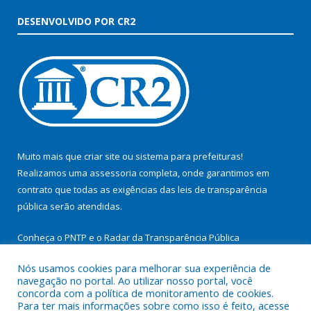
DESENVOLVIDO POR CR2
Muito mais que
criar site
ou
sistema para prefeituras
!
Realizamos uma
assessoria
completa, onde garantimos em
contrato que todas as exigências das
leis de transparência
pública
serão atendidas.
Conheça o
PNTP
e o
Radar da Transparência Pública
Nós usamos cookies para melhorar sua experiência de
navegação no portal. Ao utilizar nosso portal, você
concorda com a política de monitoramento de cookies.
Para ter mais informações sobre como isso é feito, acesse
Todos os direitos reservados a Prefeitura Municipal de