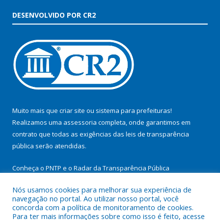
DESENVOLVIDO POR CR2
Muito mais que
criar site
ou
sistema para prefeituras
!
Realizamos uma
assessoria
completa, onde garantimos em
contrato que todas as exigências das
leis de transparência
pública
serão atendidas.
Conheça o
PNTP
e o
Radar da Transparência Pública
Nós usamos cookies para melhorar sua experiência de
navegação no portal. Ao utilizar nosso portal, você
concorda com a política de monitoramento de cookies.
Para ter mais informações sobre como isso é feito, acesse
Todos os direitos reservados a Prefeitura Municipal de