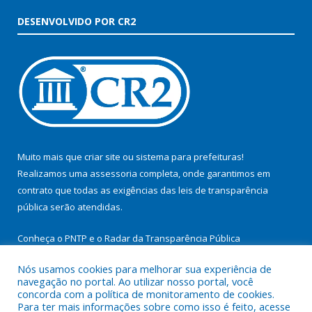
DESENVOLVIDO POR CR2
Muito mais que
criar site
ou
sistema para prefeituras
!
Realizamos uma
assessoria
completa, onde garantimos em
contrato que todas as exigências das
leis de transparência
pública
serão atendidas.
Conheça o
PNTP
e o
Radar da Transparência Pública
Nós usamos cookies para melhorar sua experiência de
navegação no portal. Ao utilizar nosso portal, você
concorda com a política de monitoramento de cookies.
Para ter mais informações sobre como isso é feito, acesse
Todos os direitos reservados a Prefeitura Municipal de