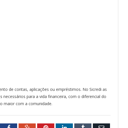
ento de contas, aplicações ou empréstimos. No Sicredi as
necessários para a vida financeira, com o diferencial do
to maior com a comunidade.
tter
Facebook
Google+
Pinterest
LinkedIn
Tumblr
Email