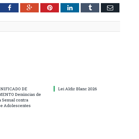
tter
Facebook
Google+
Pinterest
LinkedIn
Tumblr
Email
NIFICADO DE
Lei Aldir Blanc 2026
ENTO Denúncias de
a Sexual contra
 e Adolescentes