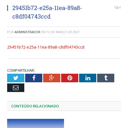
29451b72-e25a-11ea-89a8-
0
c8df04743ccd
POR
ADMINISTRADOR
EM
12 DE MARÇO DE 2021
29451b72-e25a-11ea-89a8-c8df04743ccd
COMPARTILHAR:
Twitter
Facebook
Google+
Pinterest
LinkedIn
Tumblr
Email
CONTEÚDO RELACIONADO