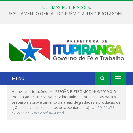
ÚLTIMAS PUBLICAÇÕES:
REGULAMENTO OFICIAL DO PRÊMIO ALUNO PROTAGONISTA – EDIÇÃO 2026
MENU
»
»
Home
Licitações
PREGÃO ELETRÔNICO Nº 9/2020-015
(Aquisição de 01 escavadeira hidráulica sobre esteiras para o
preparo e aproveitamento de áreas degradadas e produção de
»
grãos e raízes nos projetos de assentamento)
29451b72-
e25a-11ea-89a8-c8df04743ccd