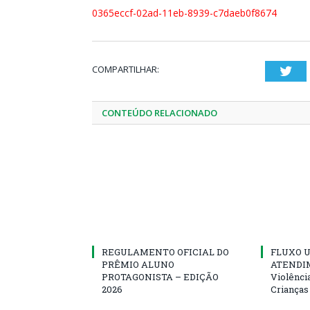
0365eccf-02ad-11eb-8939-c7daeb0f8674
COMPARTILHAR:
Twi
CONTEÚDO RELACIONADO
REGULAMENTO OFICIAL DO
FLUXO U
PRÊMIO ALUNO
ATENDIM
PROTAGONISTA – EDIÇÃO
Violênci
2026
Crianças