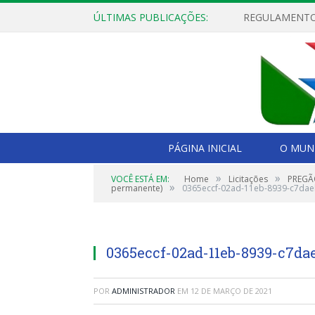
ÚLTIMAS PUBLICAÇÕES:
PÁGINA INICIAL
O MUNI
»
»
VOCÊ ESTÁ EM:
Home
Licitações
PREGÃO
»
permanente)
0365eccf-02ad-11eb-8939-c7da
0365eccf-02ad-11eb-8939-c7da
POR
ADMINISTRADOR
EM
12 DE MARÇO DE 2021