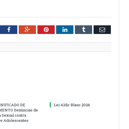
tter
Facebook
Google+
Pinterest
LinkedIn
Tumblr
Email
NIFICADO DE
Lei Aldir Blanc 2026
ENTO Denúncias de
a Sexual contra
 e Adolescentes