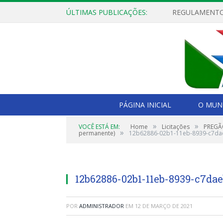
ÚLTIMAS PUBLICAÇÕES:
PÁGINA INICIAL
O MUNI
»
»
VOCÊ ESTÁ EM:
Home
Licitações
PREGÃO
»
permanente)
12b62886-02b1-11eb-8939-c7da
12b62886-02b1-11eb-8939-c7da
POR
ADMINISTRADOR
EM
12 DE MARÇO DE 2021