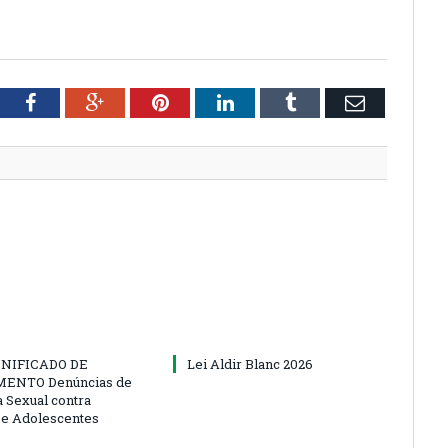
tter
Facebook
Google+
Pinterest
LinkedIn
Tumblr
Email
NIFICADO DE
Lei Aldir Blanc 2026
ENTO Denúncias de
a Sexual contra
 e Adolescentes