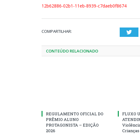
12b62886-02b1-11eb-8939-c7daeb0f8674
COMPARTILHAR:
Twi
CONTEÚDO RELACIONADO
REGULAMENTO OFICIAL DO
FLUXO U
PRÊMIO ALUNO
ATENDIM
PROTAGONISTA – EDIÇÃO
Violênci
2026
Crianças