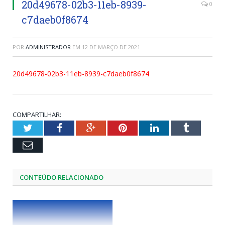
20d49678-02b3-11eb-8939-
0
c7daeb0f8674
POR
ADMINISTRADOR
EM
12 DE MARÇO DE 2021
20d49678-02b3-11eb-8939-c7daeb0f8674
COMPARTILHAR:
Twitter
Facebook
Google+
Pinterest
LinkedIn
Tumblr
Email
CONTEÚDO RELACIONADO