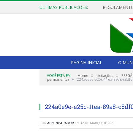
ÚLTIMAS PUBLICAÇÕES:
PÁGINA INICIAL
O MUNI
»
»
VOCÊ ESTÁ EM:
Home
Licitações
PREGÃO
»
permanente)
224a0e9e-e25c-11ea-89a8-c8df
224a0e9e-e25c-11ea-89a8-c8df
POR
ADMINISTRADOR
EM
12 DE MARÇO DE 2021