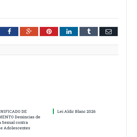
tter
Facebook
Google+
Pinterest
LinkedIn
Tumblr
Email
NIFICADO DE
Lei Aldir Blanc 2026
ENTO Denúncias de
a Sexual contra
 e Adolescentes