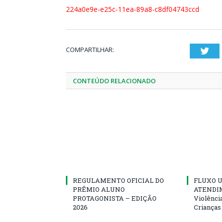
224a0e9e-e25c-11ea-89a8-c8df04743ccd
COMPARTILHAR:
Twi
CONTEÚDO RELACIONADO
REGULAMENTO OFICIAL DO
FLUXO U
PRÊMIO ALUNO
ATENDIM
PROTAGONISTA – EDIÇÃO
Violênci
2026
Crianças