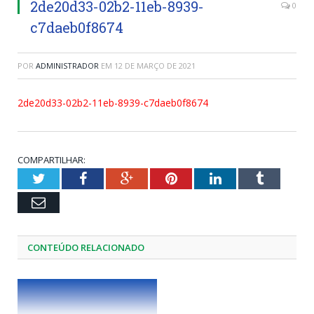
2de20d33-02b2-11eb-8939-
0
c7daeb0f8674
POR
ADMINISTRADOR
EM
12 DE MARÇO DE 2021
2de20d33-02b2-11eb-8939-c7daeb0f8674
COMPARTILHAR:
Twitter
Facebook
Google+
Pinterest
LinkedIn
Tumblr
Email
CONTEÚDO RELACIONADO