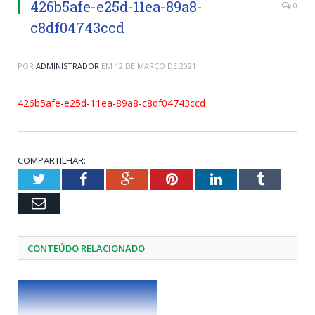
426b5afe-e25d-11ea-89a8-
0
c8df04743ccd
POR
ADMINISTRADOR
EM
12 DE MARÇO DE 2021
426b5afe-e25d-11ea-89a8-c8df04743ccd
COMPARTILHAR:
Twitter
Facebook
Google+
Pinterest
LinkedIn
Tumblr
Email
CONTEÚDO RELACIONADO