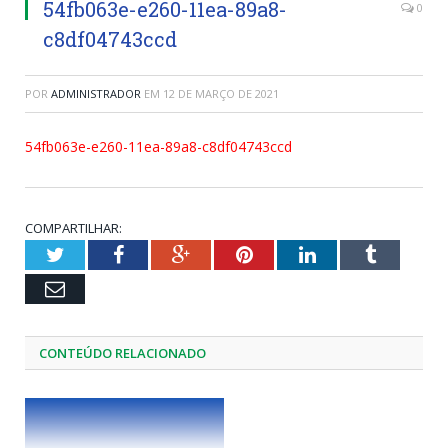
54fb063e-e260-11ea-89a8-
0
c8df04743ccd
POR
ADMINISTRADOR
EM
12 DE MARÇO DE 2021
54fb063e-e260-11ea-89a8-c8df04743ccd
COMPARTILHAR:
Twitter
Facebook
Google+
Pinterest
LinkedIn
Tumblr
Email
CONTEÚDO RELACIONADO