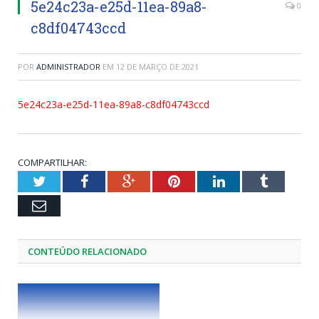
5e24c23a-e25d-11ea-89a8-
0
c8df04743ccd
POR
ADMINISTRADOR
EM
12 DE MARÇO DE 2021
5e24c23a-e25d-11ea-89a8-c8df04743ccd
COMPARTILHAR:
Twitter
Facebook
Google+
Pinterest
LinkedIn
Tumblr
Email
CONTEÚDO RELACIONADO