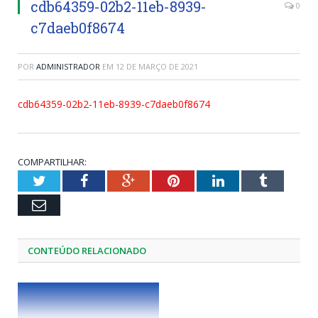
cdb64359-02b2-11eb-8939-
0
c7daeb0f8674
POR
ADMINISTRADOR
EM
12 DE MARÇO DE 2021
cdb64359-02b2-11eb-8939-c7daeb0f8674
COMPARTILHAR:
Twitter
Facebook
Google+
Pinterest
LinkedIn
Tumblr
Email
CONTEÚDO RELACIONADO