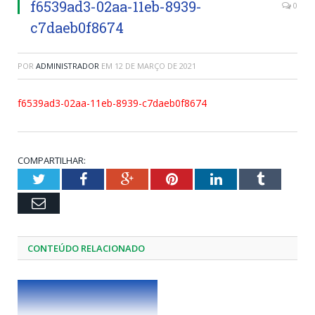
f6539ad3-02aa-11eb-8939-
0
c7daeb0f8674
POR
ADMINISTRADOR
EM
12 DE MARÇO DE 2021
f6539ad3-02aa-11eb-8939-c7daeb0f8674
COMPARTILHAR:
Twitter
Facebook
Google+
Pinterest
LinkedIn
Tumblr
Email
CONTEÚDO RELACIONADO