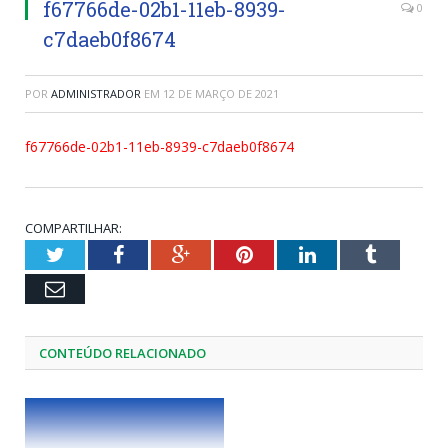
f67766de-02b1-11eb-8939-
0
c7daeb0f8674
POR
ADMINISTRADOR
EM
12 DE MARÇO DE 2021
f67766de-02b1-11eb-8939-c7daeb0f8674
COMPARTILHAR:
Twitter
Facebook
Google+
Pinterest
LinkedIn
Tumblr
Email
CONTEÚDO RELACIONADO