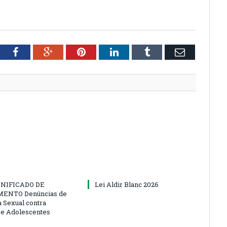
tter
Facebook
Google+
Pinterest
LinkedIn
Tumblr
Email
NIFICADO DE
Lei Aldir Blanc 2026
ENTO Denúncias de
a Sexual contra
 e Adolescentes