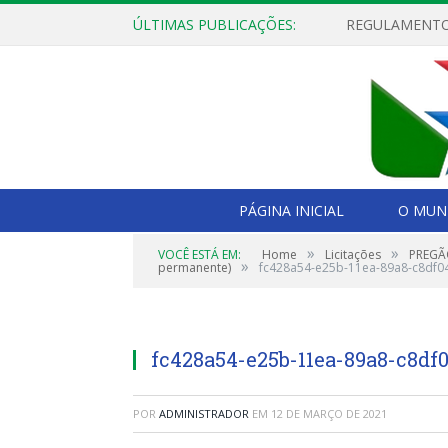
ÚLTIMAS PUBLICAÇÕES:
PÁGINA INICIAL
O MUNI
»
»
VOCÊ ESTÁ EM:
Home
Licitações
PREGÃO
»
permanente)
fc428a54-e25b-11ea-89a8-c8df0
fc428a54-e25b-11ea-89a8-c8df
POR
ADMINISTRADOR
EM
12 DE MARÇO DE 2021