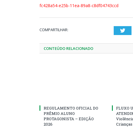
fc428a54-e25b-11ea-89a8-c8df04743ccd
COMPARTILHAR:
Twi
CONTEÚDO RELACIONADO
REGULAMENTO OFICIAL DO
FLUXO U
PRÊMIO ALUNO
ATENDIM
PROTAGONISTA – EDIÇÃO
Violênci
2026
Crianças