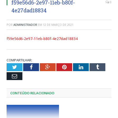
f59e56d6-2e97-11eb-b80f-
0
4e27dad18834
POR
ADMINISTRADOR
EM
12 DE MARÇO DE 2021
f59e56d6-2e97-11eb-b80f-4e27dad18834
COMPARTILHAR:
Twitter
Facebook
Google+
Pinterest
LinkedIn
Tumblr
Email
CONTEÚDO RELACIONADO