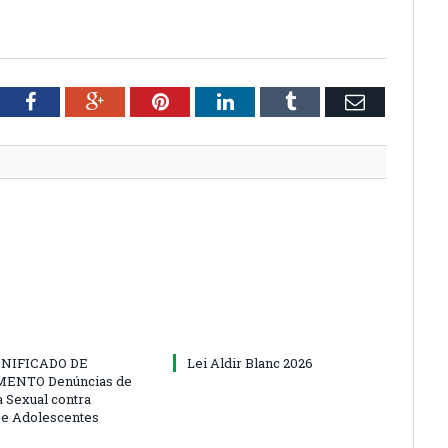
tter
Facebook
Google+
Pinterest
LinkedIn
Tumblr
Email
NIFICADO DE
Lei Aldir Blanc 2026
ENTO Denúncias de
a Sexual contra
 e Adolescentes