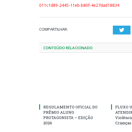
011c1d89-2445-11eb-b80f-4e27dad18834
COMPARTILHAR:
Twi
CONTEÚDO RELACIONADO
REGULAMENTO OFICIAL DO
FLUXO U
PRÊMIO ALUNO
ATENDIM
PROTAGONISTA – EDIÇÃO
Violênci
2026
Crianças