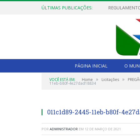
ÚLTIMAS PUBLICAÇÕES:
PÁGINA INICIAL
O MUNI
»
»
VOCÊ ESTÁ EM:
Home
Licitações
PREGÃO
11eb-b80f-4e27dad18834
011c1d89-2445-11eb-b80f-4e27
POR
ADMINISTRADOR
EM
12 DE MARÇO DE 2021