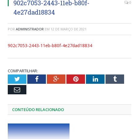
902c7053-2443-11eb-b80f-
0
4e27dad18834
POR
ADMINISTRADOR
EM
12 DE MARÇO DE 2021
902c7053-2443-11eb-b80f-4e27dad18834
COMPARTILHAR:
Twitter
Facebook
Google+
Pinterest
LinkedIn
Tumblr
Email
CONTEÚDO RELACIONADO