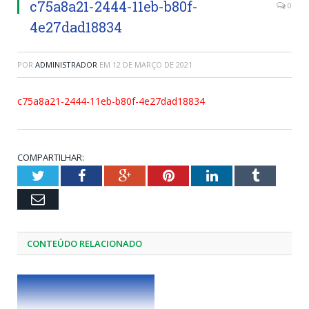
c75a8a21-2444-11eb-b80f-
0
4e27dad18834
POR
ADMINISTRADOR
EM
12 DE MARÇO DE 2021
c75a8a21-2444-11eb-b80f-4e27dad18834
COMPARTILHAR:
Twitter
Facebook
Google+
Pinterest
LinkedIn
Tumblr
Email
CONTEÚDO RELACIONADO