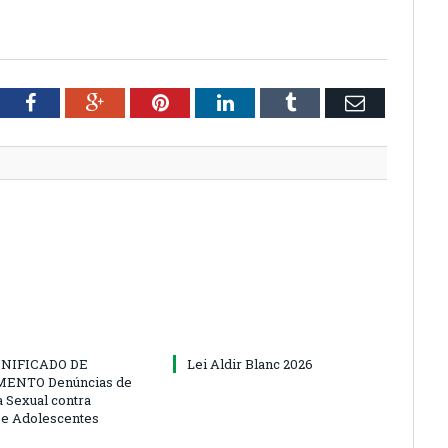
tter
Facebook
Google+
Pinterest
LinkedIn
Tumblr
Email
NIFICADO DE
Lei Aldir Blanc 2026
ENTO Denúncias de
a Sexual contra
 e Adolescentes