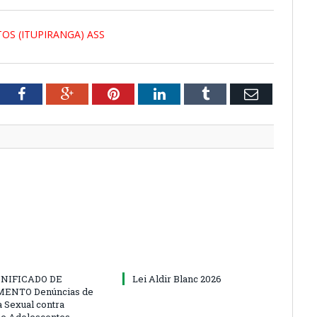
OS (ITUPIRANGA) ASS
tter
Facebook
Google+
Pinterest
LinkedIn
Tumblr
Email
NIFICADO DE
Lei Aldir Blanc 2026
ENTO Denúncias de
a Sexual contra