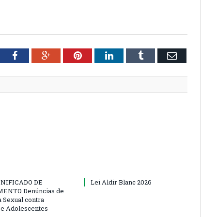
tter
Facebook
Google+
Pinterest
LinkedIn
Tumblr
Email
NIFICADO DE
Lei Aldir Blanc 2026
ENTO Denúncias de
a Sexual contra
 e Adolescentes