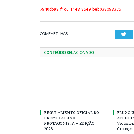
7940cba8-f1d0-11e8-85e9-beb038098375
COMPARTILHAR:
Twi
CONTEÚDO RELACIONADO
REGULAMENTO OFICIAL DO
FLUXO U
PRÊMIO ALUNO
ATENDIM
PROTAGONISTA – EDIÇÃO
Violênci
2026
Crianças