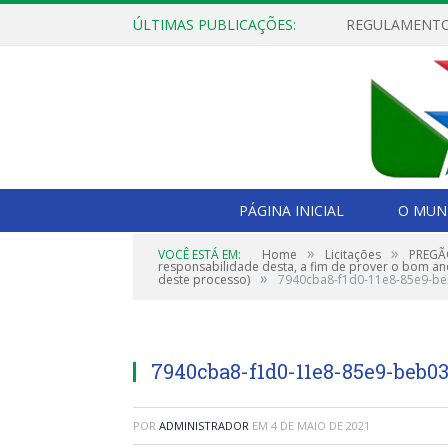
ÚLTIMAS PUBLICAÇÕES:
PÁGINA INICIAL
O MUNI
»
»
VOCÊ ESTÁ EM:
Home
Licitações
PREGÃO
responsabilidade desta, a fim de prover o bom a
»
deste processo)
7940cba8-f1d0-11e8-85e9-b
7940cba8-f1d0-11e8-85e9-beb0
POR
ADMINISTRADOR
EM
4 DE MAIO DE 2021