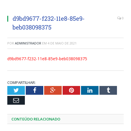
d9bd9677-f232-11e8-85e9-
0
beb038098375
POR
ADMINISTRADOR
EM
4 DE MAIO DE 2021
d9bd9677-f232-11e8-85e9-beb038098375
COMPARTILHAR:
Twitter
Facebook
Google+
Pinterest
LinkedIn
Tumblr
Email
CONTEÚDO RELACIONADO