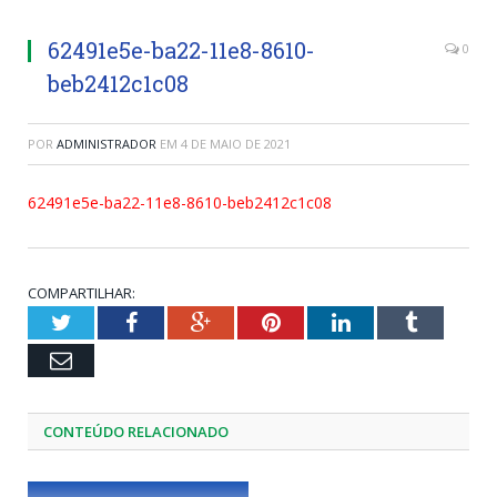
62491e5e-ba22-11e8-8610-
0
beb2412c1c08
POR
ADMINISTRADOR
EM
4 DE MAIO DE 2021
62491e5e-ba22-11e8-8610-beb2412c1c08
COMPARTILHAR:
Twitter
Facebook
Google+
Pinterest
LinkedIn
Tumblr
Email
CONTEÚDO RELACIONADO