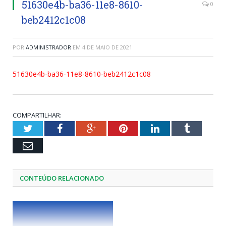
51630e4b-ba36-11e8-8610-
0
beb2412c1c08
POR
ADMINISTRADOR
EM
4 DE MAIO DE 2021
51630e4b-ba36-11e8-8610-beb2412c1c08
COMPARTILHAR:
Twitter
Facebook
Google+
Pinterest
LinkedIn
Tumblr
Email
CONTEÚDO RELACIONADO