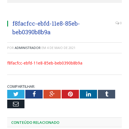
f8facfcc-ebfd-11e8-85eb-
0
beb0390b8b9a
POR
ADMINISTRADOR
EM
4 DE MAIO DE 2021
f8facfcc-ebfd-11e8-85eb-beb0390b8b9a
COMPARTILHAR:
Twitter
Facebook
Google+
Pinterest
LinkedIn
Tumblr
Email
CONTEÚDO RELACIONADO