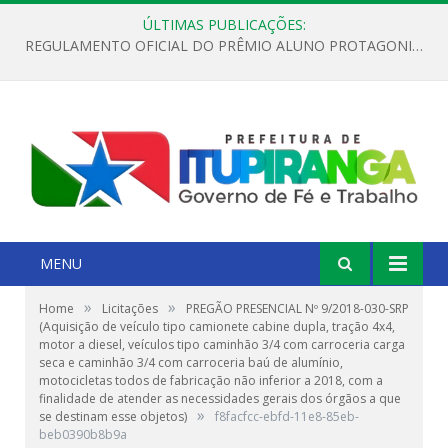
ÚLTIMAS PUBLICAÇÕES:
REGULAMENTO OFICIAL DO PRÊMIO ALUNO PROTAGONISTA – EDIÇÃO 2026
MENU
»
»
Home
Licitações
PREGÃO PRESENCIAL Nº 9/2018-030-SRP
(Aquisição de veículo tipo camionete cabine dupla, tração 4x4,
motor a diesel, veículos tipo caminhão 3/4 com carroceria carga
seca e caminhão 3/4 com carroceria baú de alumínio,
motocicletas todos de fabricação não inferior a 2018, com a
finalidade de atender as necessidades gerais dos órgãos a que
»
se destinam esse objetos)
f8facfcc-ebfd-11e8-85eb-
beb0390b8b9a