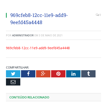
969cfeb8-12cc-11e9-add9-
0
9eefd45a4448
POR
ADMINISTRADOR
EM
3 DE MAIO DE 2021
969cfeb8-12cc-11e9-add9-9eefd45a4448
COMPARTILHAR:
Twitter
Facebook
Google+
Pinterest
LinkedIn
Tumblr
Email
CONTEÚDO RELACIONADO