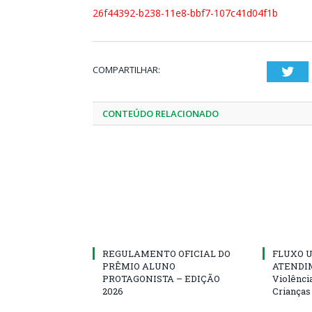
26f44392-b238-11e8-bbf7-107c41d04f1b
COMPARTILHAR:
Twi
CONTEÚDO RELACIONADO
REGULAMENTO OFICIAL DO
FLUXO U
PRÊMIO ALUNO
ATENDIM
PROTAGONISTA – EDIÇÃO
Violênci
2026
Crianças