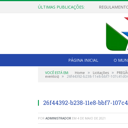
ÚLTIMAS PUBLICAÇÕES:
PÁGINA INICIAL
O MUNI
»
»
VOCÊ ESTÁ EM:
Home
Licitações
PREGÃO
»
eventos)
26f44392-b238-11e8-bbf7-107c41d0
26f44392-b238-11e8-bbf7-107c4
POR
ADMINISTRADOR
EM
4 DE MAIO DE 2021