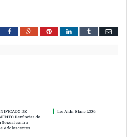
tter
Facebook
Google+
Pinterest
LinkedIn
Tumblr
Email
NIFICADO DE
Lei Aldir Blanc 2026
ENTO Denúncias de
a Sexual contra
 e Adolescentes